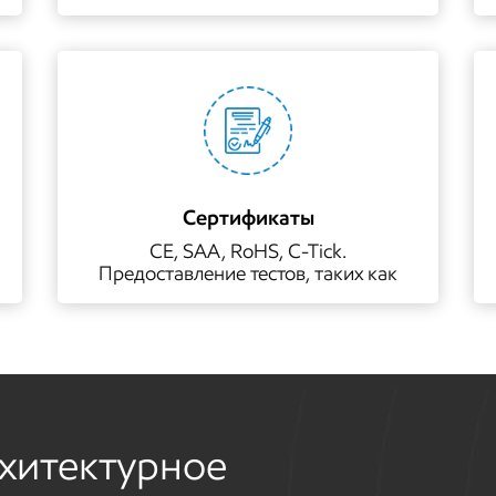
НИОКР
Сертификаты
CE, SAA, RoHS, C-Tick.
Предоставление тестов, таких как
ERP, LM-79, ISTMT, LCP и т. д.
хитектурное