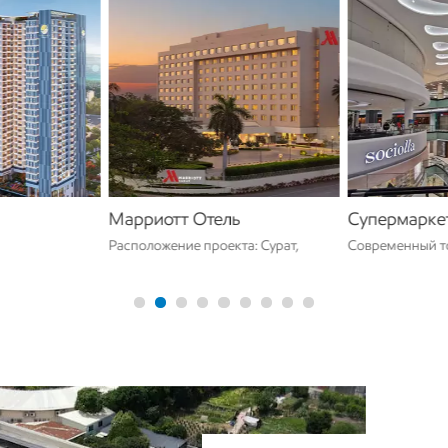
Марриотт Отель
Супермарке
Расположение проекта: Сурат,
Современный т
жение проекта:
Инида Профиль проекта: 5-
ИндонезииМес
енный апарт-
звездочный роскошный отдых в
проекта: Индон
я во Вьетнаме,
СуратеРоскошный 5-звездочный
авщиком их
отель в Сурате, расположенный на
берегу живописной реки Тапти,
рая Sang
Surat Marriott идеально подходит
, живущий
для деловых путешественников и
родой, также
туристов с роскошными
й цепочкой
удобствами, 5-звездочным