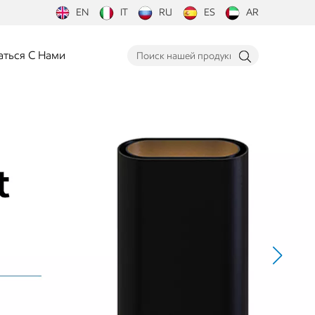
EN
IT
RU
ES
AR
аться С Нами