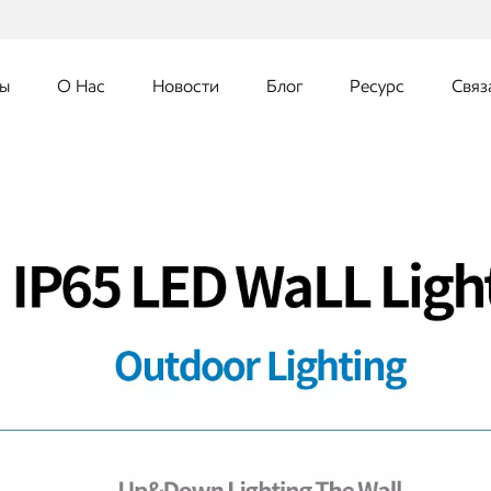
ты
О Нас
Новости
Блог
Ресурс
Связ