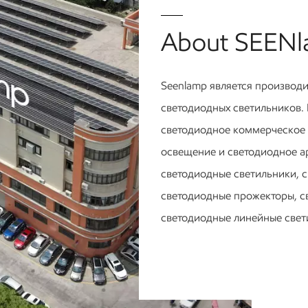
альных услуг,
размещением и стратегическим
ании модной
расположением недалеко от
About SEEN
сь прекрасными
промышленного узла и центра
е бассейнов,
города. Независимо от того,
наслаждаетесь ли вы отдыхом или
Seenlamp является производ
находитесь в городе по делам, это
 очарованы 5-
лучший выбор для вас.Мы очень
светодиодных светильников.
м раем. Более
рады возможности принять участие
светодиодное коммерческое
e расположен в
в этом проекте по предоставлению
го оживленного
различных типов ламп для отеля.
освещение и светодиодное ар
города, связан
Наши лампы в основном
светодиодные светильники, 
ной сетью, с
используются в гостиничных
й,
спальнях, проходах, холлах,
светодиодные прожекторы, с
ильцам
конференц-залах, приемных,
светодиодные линейные свет
ную жизнь.
центрах отдыха и других крупных
светильники, светодиодные п
местах.Являясь крупным
зарубежным проектом, мы уделяем
есть ветеранская команда RD
большое внимание этим проектам,
новых продуктов и предоста
все светодиодные светильники
производятся на заводе в
профессиональные услуги O