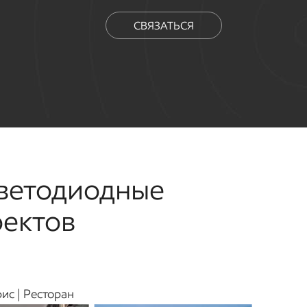
СВЯЗАТЬСЯ
светодиодные
оектов
фис | Ресторан